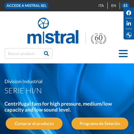
ACCEDE A MISTRAL SEL
ITA
EN
ES
Division Industrial
SERIE HI/N
Centrifugal fans for high pressure, medium/low
capacity and low sound level.
Comprar el producto
Programa de Seleciòn