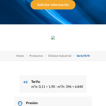
Solicitar información
Home
Productos
Division Industrial
Serie HI/N
Tarifa:
m³/s: 0,11 ÷ 1,90 - m³/h: 396 ÷ 6.840
Presión: